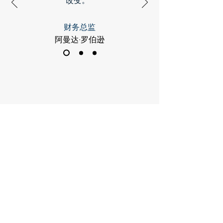
改变。”
财务总监
阿曼达·罗伯逊
联系我们
名
*
姓
*